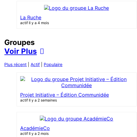
La Ruche
actif Il y a 4 mois
Groupes
Voir Plus
Plus récent
|
Actif
|
Populaire
Projet Initiative – Édition Communidée
actif Il y a 2 semaines
AcadémieCo
actif Il y a 2 mois