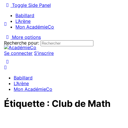
Toggle Side Panel
Babillard
L’Arène
Mon AcadémieCo
More options
Recherche pour:
Se connecter
S'inscrire
Babillard
L’Arène
Mon AcadémieCo
Étiquette :
Club de Math