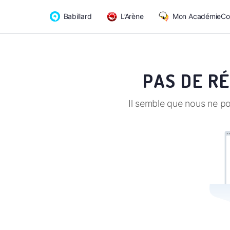
Babillard
L’Arène
Mon AcadémieCo
PAS DE R
Il semble que nous ne p