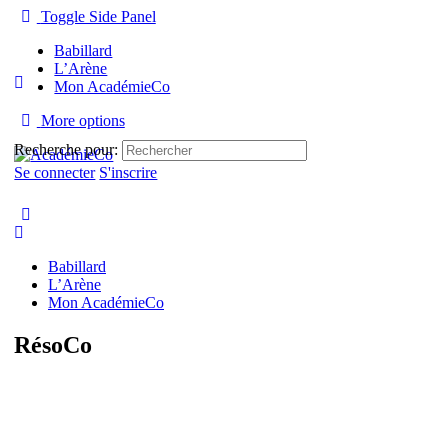
Toggle Side Panel
Babillard
L’Arène
Mon AcadémieCo
More options
Recherche pour:
Se connecter
S'inscrire
Babillard
L’Arène
Mon AcadémieCo
RésoCo