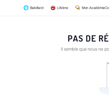
Babillard
L’Arène
Mon AcadémieCo
PAS DE R
Il semble que nous ne p