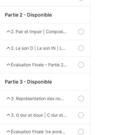
Partie 2 - Disponible
2. Pair et Impair | Composition des nombres | Ajouter ou enlever une valeur
2. Le son O | Le son IN | Le S qui fait le son Z
Évaluation Finale – Partie 2 – 1re année
Partie 3 - Disponible
3. Représentation des nombres | Décomposition des nombres | plus petit, plus grand ou égal
3. G dur et doux | C dur et doux | le son gn
Évaluation Finale 1re année – Partie 3