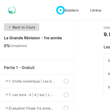
Babillard
L’Arène
Back to Cours
Leç
9.
La Grande Révision - 1re année
0%
Completed
Les
9
Partie 1 - Gratuit
9
1. Droite numérique | Les bonds | L’ordre croissant et décroissant | avant, après, entre
9
1. Les sons : é | è | eur | L’ordre alphabétique
Évaluation Finale 1re année – Partie 1 – Abonnement Gratuit Requis