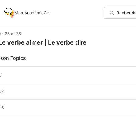
Mon AcadémieCo
Recherch
on 26
of 36
 Le verbe aimer | Le verbe dire
son Topics
.1
.2
.3.