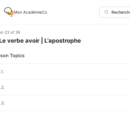
Mon AcadémieCo
Recherch
on 23
of 36
 Le verbe avoir | L’apostrophe
son Topics
.1.
.2.
.3.