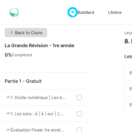
Babillard
L’Arène
Back to Cours
Leç
8.
La Grande Révision - 1re année
0%
Completed
Les
8
Partie 1 - Gratuit
8
1. Droite numérique | Les bonds | L’ordre croissant et décroissant | avant, après, entre
8
1. Les sons : é | è | eur | L’ordre alphabétique
Évaluation Finale 1re année – Partie 1 – Abonnement Gratuit Requis