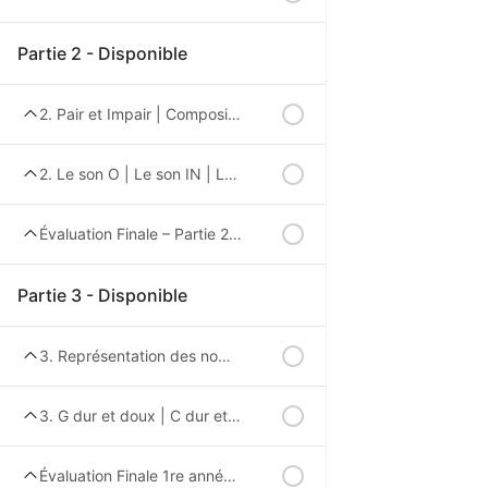
Partie 2 - Disponible
2. Pair et Impair | Composition des nombres | Ajouter ou enlever une valeur
2. Le son O | Le son IN | Le S qui fait le son Z
Évaluation Finale – Partie 2 – 1re année
Partie 3 - Disponible
3. Représentation des nombres | Décomposition des nombres | plus petit, plus grand ou égal
3. G dur et doux | C dur et doux | le son gn
Évaluation Finale 1re année – Partie 3