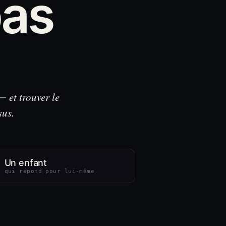
pas
et trouver le
 —
sus.
Un enfant
qui répond pour lui-même