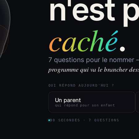
n'est 
caché
.
7 questions pour le nommer
programme qui va le brancher des
QUI RÉPOND AUJOURD'HUI ?
Un parent
qui répond pour son enfant
90 SECONDES · 7 QUESTIONS